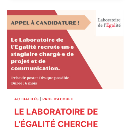
L’ÉGALITÉ
PARTICIPE
À
LA
SEMAINE
DE
L’ENTREPRISE
RESPONSABLE
ET
INCLUSIVE
2023
ORGANISÉE
PAR
L’AFMD
!
ACTUALITÉS
|
PAGE D'ACCUEIL
LE LABORATOIRE DE
L’ÉGALITÉ CHERCHE