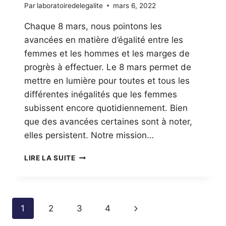
Par
laboratoiredelegalite
mars 6, 2022
Chaque 8 mars, nous pointons les
avancées en matière d’égalité entre les
femmes et les hommes et les marges de
progrès à effectuer. Le 8 mars permet de
mettre en lumière pour toutes et tous les
différentes inégalités que les femmes
subissent encore quotidiennement. Bien
que des avancées certaines sont à noter,
elles persistent. Notre mission…
JOURNÉE
LIRE LA SUITE
INTERNATIONALE
DES
DROITS
DES
Navigation
Page
1
2
3
4
FEMMES