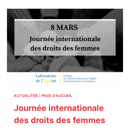
L’EGALITÉ
REJOINT
MAKE.ORG
POUR
LA
GRANDE
CAUSE
« INÉGALITÉS
FEMMES »
ACTUALITÉS
|
PAGE D'ACCUEIL
Journée internationale
des droits des femmes