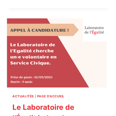
LABORATOIRE
DE
L’ÉGALITÉ
CHERCHE
UN.E
STAGIAIRE
CHARGÉ.E
DE
PROJET
ET
DE
COMMUNICATION
!
ACTUALITÉS
|
PAGE D'ACCUEIL
Le Laboratoire de