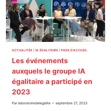
D’ACTIONS
ACTUALITÉS
|
IA ÉGALITAIRE
|
PAGE D'ACCUEIL
Les événements
auxquels le groupe IA
égalitaire a participé en
2023
Par
laboratoiredelegalite
septembre 27, 2023