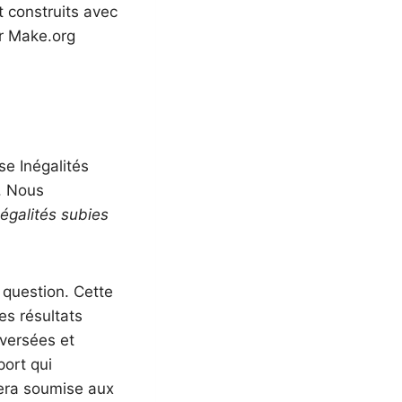
t construits avec
ar Make.org
se Inégalités
. Nous
égalités subies
 question. Cette
es résultats
oversées et
ort qui
sera soumise aux