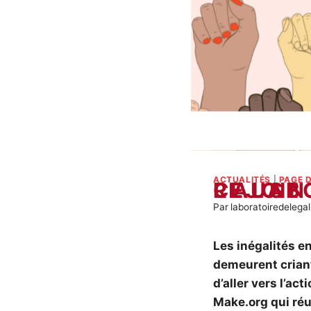
ACTUALITÉS
|
PAGE D
LE LABORATOIRE DE L’
Par
laboratoiredelegal
Les inégalités e
demeurent criant
d’aller vers l’ac
Make.org qui réun