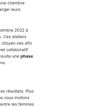
t une chambre
erger leurs
tembre 2022 à
. Ces ateliers
t citoyen.nes afin
il collaboratif
ensuite une
phase
ons.
es résultats. Plus
us vous invitons
é entre les femmes