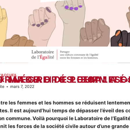
'ACCUEIL
EGALITÉ REJOINT MAKE.ORG POUR LA GRANDE CAUSE « INÉGALITÉS FEMMES 
ite
mars 7, 2022
ntre les femmes et les hommes se réduisent lenteme
es. Il est aujourd’hui temps de dépasser l’éveil des 
tion commune. Voilà pourquoi le Laboratoire de l’Egalité
it les forces de la société civile autour d’une grande