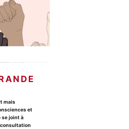
»
nt mais
consciences et
 se joint à
 consultation