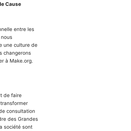
nde Cause
nelle entre les
 nous
le une culture de
us changerons
er à Make.org.
t de faire
r transformer
de consultation
adre des Grandes
a société sont