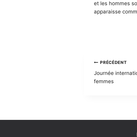
et les hommes soi
apparaisse comme
Navigatio
PRÉCÉDENT
Journée internati
de
femmes
l’article