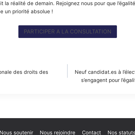
t la réalité de demain. Rejoignez nous pour que l’égalit
 un priorité absolue !
PARTICIPER A LA CONSULTATION
n
onale des droits des
Neuf candidat.es à l’élec
s’engagent pour l’égal
Nous soutenir
Nous rejoindre
Contact
Nos statut