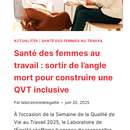
E
M
E
N
T
D
U
ACTUALITÉS
|
SANTÉ DES FEMMES AU TRAVAIL
2
Santé des femmes au
2
E
travail : sortir de l’angle
O
U
mort pour construire une
V
R
QVT inclusive
A
G
E
Par
laboratoiredelegalite
juin 20, 2025
C
O
À l’occasion de la Semaine de la Qualité de
L
Vie au Travail 2025, le Laboratoire de
L