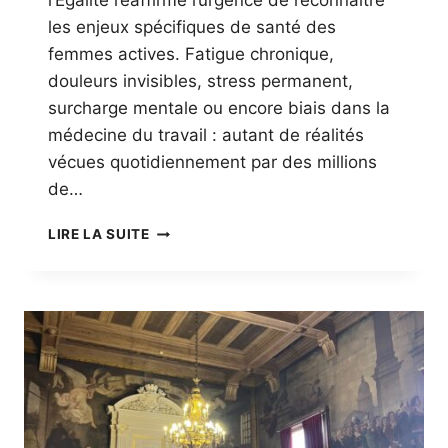
l’Égalité réaffirme l’urgence de reconnaître
E
C
les enjeux spécifiques de santé des
T
femmes actives. Fatigue chronique,
I
douleurs invisibles, stress permanent,
F
surcharge mentale ou encore biais dans la
D
E
médecine du travail : autant de réalités
N
vécues quotidiennement par des millions
E
de…
O
M
S
A
LIRE LA SUITE
A
N
T
É
D
E
S
F
E
M