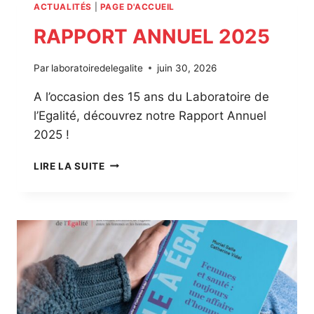
ACTUALITÉS
|
PAGE D'ACCUEIL
RAPPORT ANNUEL 2025
Par
laboratoiredelegalite
juin 30, 2026
A l’occasion des 15 ans du Laboratoire de
l’Egalité, découvrez notre Rapport Annuel
2025 !
R
LIRE LA SUITE
A
P
P
O
R
T
A
N
N
U