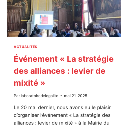
M
E
S
A
U
T
R
A
ACTUALITÉS
V
Événement « La stratégie
A
I
des alliances : levier de
L
:
mixité »
S
O
R
Par
laboratoiredelegalite
mai 21, 2025
T
I
Le 20 mai dernier, nous avons eu le plaisir
R
d’organiser l’événement « La stratégie des
D
alliances : levier de mixité » à la Mairie du
E