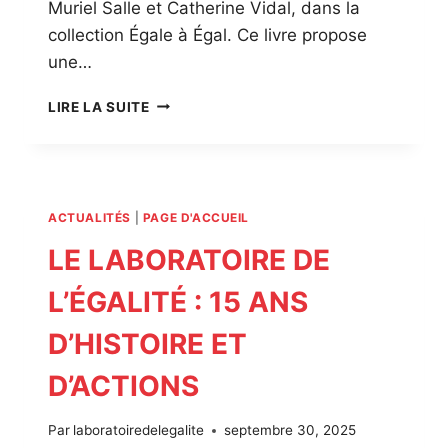
Muriel Salle et Catherine Vidal, dans la
collection Égale à Égal. Ce livre propose
une…
C
LIRE LA SUITE
O
L
L
E
C
ACTUALITÉS
|
PAGE D'ACCUEIL
T
I
LE LABORATOIRE DE
O
N
L’ÉGALITÉ : 15 ANS
É
G
D’HISTOIRE ET
A
L
D’ACTIONS
E
À
Par
laboratoiredelegalite
septembre 30, 2025
É