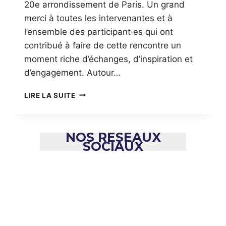
L
20e arrondissement de Paris. Un grand
’
merci à toutes les intervenantes et à
A
l’ensemble des participant·es qui ont
N
contribué à faire de cette rencontre un
G
L
moment riche d’échanges, d’inspiration et
E
d’engagement. Autour…
M
O
É
LIRE LA SUITE
R
V
T
É
P
N
O
NOS RESEAUX
E
U
SOCIAUX
M
R
E
C
N
O
T
N
«
S
T
L
R
A
U