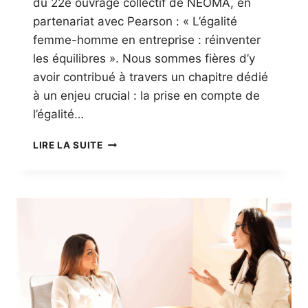
du 22e ouvrage collectif de NEOMA, en
’
H
partenariat avec Pearson : « L’égalité
I
femme-homme en entreprise : réinventer
S
les équilibres ». Nous sommes fières d’y
T
avoir contribué à travers un chapitre dédié
O
I
à un enjeu crucial : la prise en compte de
R
l’égalité…
E
E
S
LIRE LA SUITE
T
O
D
I
’
R
A
É
C
E
T
D
I
E
O
L
N
A
S
N
C