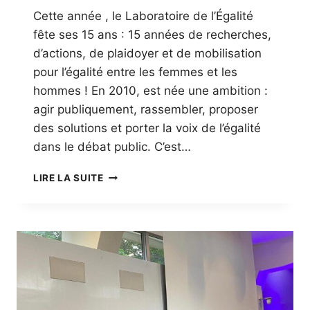
G
Cette année , le Laboratoire de l’Égalité
A
fête ses 15 ans : 15 années de recherches,
L
d’actions, de plaidoyer et de mobilisation
pour l’égalité entre les femmes et les
hommes ! En 2010, est née une ambition :
agir publiquement, rassembler, proposer
des solutions et porter la voix de l’égalité
dans le débat public. C’est…
L
LIRE LA SUITE
E
L
A
B
O
R
A
T
O