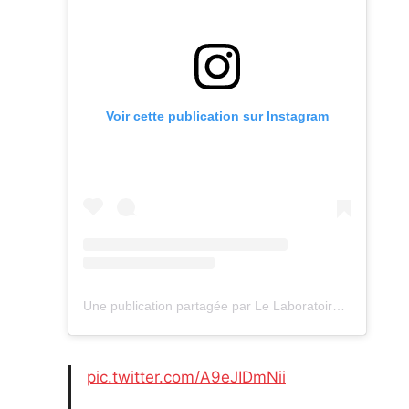
:
L
E
V
I
E
Voir cette publication sur Instagram
R
D
E
M
I
X
I
T
É
Une publication partagée par Le Laboratoire de l'Egalité (@laboratoiredelegalite)
»
pic.twitter.com/A9eJIDmNii