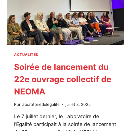
I
R
E
D
E
L
’
É
G
ACTUALITÉS
A
Soirée de lancement du
L
I
22e ouvrage collectif de
T
É
NEOMA
:
1
5
Par
laboratoiredelegalite
juillet 8, 2025
A
N
Le 7 juillet dernier, le Laboratoire de
S
l’Égalité participait à la soirée de lancement
D