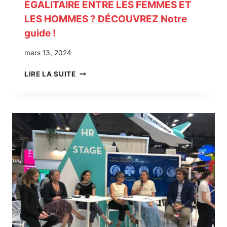
ÉGALITAIRE ENTRE LES FEMMES ET
LES HOMMES ? DÉCOUVREZ Notre
guide !
mars 13, 2024
Q
LIRE LA SUITE
U
E
L
L
E
S
B
O
N
N
E
S
P
R