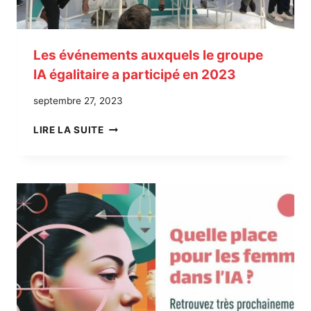
A
T
I
Q
Les événements auxquels le groupe
U
IA égalitaire a participé en 2023
E
S
septembre 27, 2023
P
O
L
LIRE LA SUITE
U
E
R
S
U
É
N
V
E
É
I
N
N
E
T
M
E
E
L
N
L
T
I
S