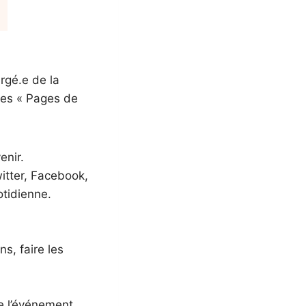
argé.e de la
des « Pages de
enir.
itter, Facebook,
uotidienne.
s, faire les
e l’événement,