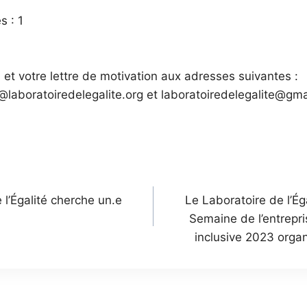
s : 1
et votre lettre de motivation aux adresses suivantes :
@laboratoiredelegalite.org et laboratoiredelegalite@gm
n
 l’Égalité cherche un.e
Le Laboratoire de l’Éga
Semaine de l’entrepr
inclusive 2023 orga