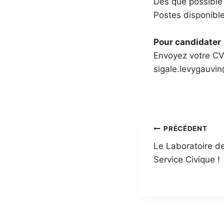
Dès que possible
Postes disponible
Pour candidater
Envoyez votre CV 
sigale.levygauvin
Navigatio
PRÉCÉDENT
Le Laboratoire de
de
Service Civique !
l’article