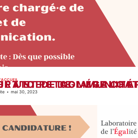
'ACCUEIL
L’ÉGALITÉ CHERCHE UN.E STAGIAIRE CHARGÉ.E DE PROJET ET DE CO
ite
mai 30, 2023