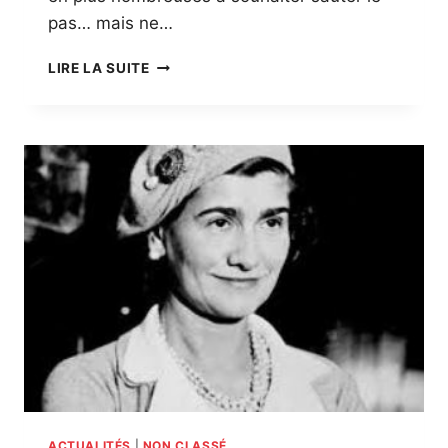
pas… mais ne…
LES
LIRE LA SUITE
FEMMES
NE
REPRESENTENT
QUE
28%
DES
CREATEURS.TRICES
D’ENTREPRISES
ACTUALITÉS
|
NON CLASSÉ