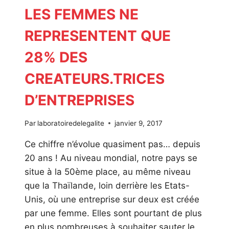
DE
LES FEMMES NE
SUCCES
POUR
REPRESENTENT QUE
LES
ENTREPRISES
28% DES
CREATEURS.TRICES
D’ENTREPRISES
Par
laboratoiredelegalite
janvier 9, 2017
Ce chiffre n’évolue quasiment pas… depuis
20 ans ! Au niveau mondial, notre pays se
situe à la 50ème place, au même niveau
que la Thaïlande, loin derrière les Etats-
Unis, où une entreprise sur deux est créée
par une femme. Elles sont pourtant de plus
en plus nombreuses à souhaiter sauter le