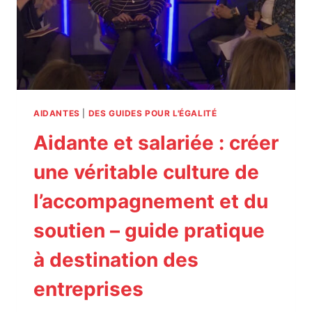
AIDANTES
|
DES GUIDES POUR L'ÉGALITÉ
Aidante et salariée : créer
une véritable culture de
l’accompagnement et du
soutien – guide pratique
à destination des
entreprises