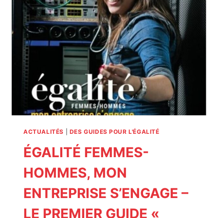
ACTUALITÉS
|
DES GUIDES POUR L'ÉGALITÉ
ÉGALITÉ FEMMES-
HOMMES, MON
ENTREPRISE S’ENGAGE –
LE PREMIER GUIDE «