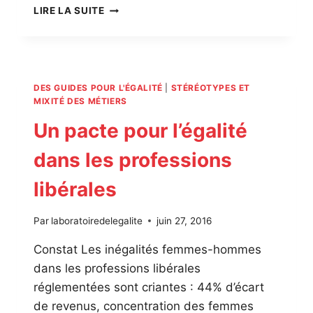
ÉGALITÉ
LIRE LA SUITE
FEMMES-
HOMMES,
MON
ENTREPRISE
S’ENGAGE
DES GUIDES POUR L'ÉGALITÉ
|
STÉRÉOTYPES ET
–
MIXITÉ DES MÉTIERS
LE
Un pacte pour l’égalité
PREMIER
GUIDE
dans les professions
«
BOITE
libérales
À
OUTILS
»
Par
laboratoiredelegalite
juin 27, 2016
À
DESTINATION
Constat Les inégalités femmes-hommes
DES
dans les professions libérales
TPE-
réglementées sont criantes : 44% d’écart
PME
de revenus, concentration des femmes