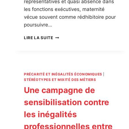
représentatives et quasi absence dans
les fonctions exécutives, maternité
vécue souvent comme rédhibitoire pour
poursuivre…
UN
LIRE LA SUITE
PACTE
POUR
L’ÉGALITÉ
DANS
LES
PROFESSIONS
PRÉCARITÉ ET INÉGALITÉS ÉCONOMIQUES
|
LIBÉRALES
STÉRÉOTYPES ET MIXITÉ DES MÉTIERS
Une campagne de
sensibilisation contre
les inégalités
professionnelles entre