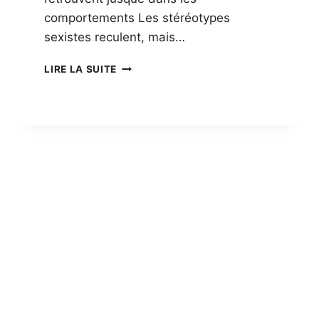
comportements Les stéréotypes
sexistes reculent, mais…
ENQUÊTES
LIRE LA SUITE
SUR
LES
STÉRÉOTYPES