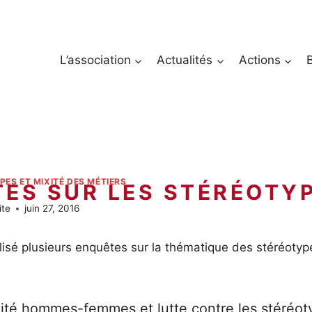
L’association
Actualités
Actions
ES ET MIXITÉ DES MÉTIERS
ES SUR LES STÉRÉOTY
ite
juin 27, 2016
lisé plusieurs enquêtes sur la thématique des stéréot
ité hommes-femmes et lutte contre les stéréot