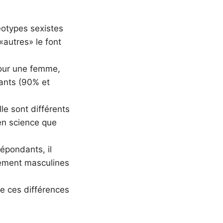
éotypes sexistes
«autres» le font
our une femme,
fants (90% et
le sont différents
en science que
épondants, il
uement masculines
e ces différences