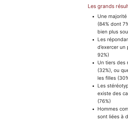
Les grands résul
Une majorité 
(84% dont 7% 
bien plus so
Les répondan
d’exercer un 
92%)
Un tiers des 
(32%), ou qu
les filles (30
Les stéréotyp
existe des c
(76%)
Hommes comme
sont liées à 