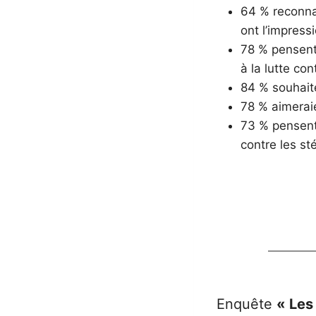
64 % reconna
ont l’impress
78 % pensent 
à la lutte co
84 % souhaite
78 % aimeraie
73 % pensent
contre les st
Enquête
« Les