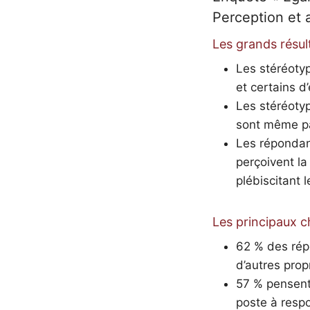
Perception et 
Les grands résul
Les stéréoty
et certains 
Les stéréotyp
sont même pa
Les répondant
perçoivent l
plébiscitant 
Les principaux c
62 % des répo
d’autres pro
57 % pensent 
poste à respo