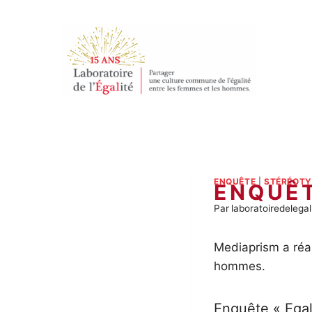
Aller
au
contenu
ENQUÊTE
|
STÉRÉOTYP
ENQUÊT
Par
laboratoiredelegal
Mediaprism a réa
hommes.
Enquête « Egal