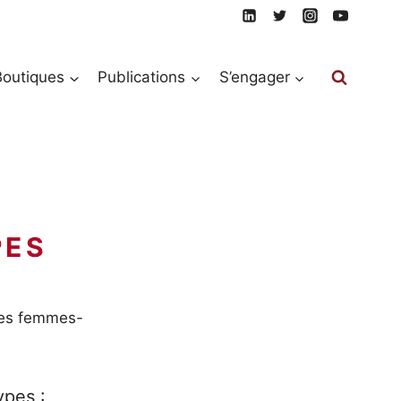
Boutiques
Publications
S’engager
PES
ypes femmes-
ypes :