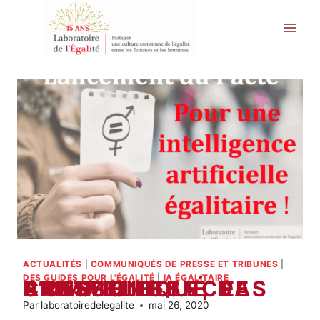
Aller
au
contenu
ACTUALITÉS
|
COMMUNIQUÉS DE PRESSE ET TRIBUNES
|
DES GUIDES POUR L'ÉGALITÉ
|
IA ÉGALITAIRE
L’INTELLIGENCE ARTIFICIELLE, PAS SANS ELLES ! COMMUNIQUÉ DE PRESSE
Par
laboratoiredelegalite
mai 26, 2020