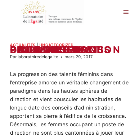
Aller
au
contenu
ACTUALITÉS
|
UNCATEGORIZED
LA PARITE DANS LES CONSEILS D’ADMINISTRATION GAGE DE SUCCES POUR LES ENTREPRISES
Par
laboratoiredelegalite
mars 29, 2017
La progression des talents féminins dans
l’entreprise amorce un véritable changement de
paradigme dans les hautes sphères de
direction et vient bousculer les habitudes de
longue date des conseils d’administration,
apportant sa pierre à l’édifice de la croissance.
Désormais, les femmes occupant un poste de
direction ne sont plus cantonnées à jouer leur