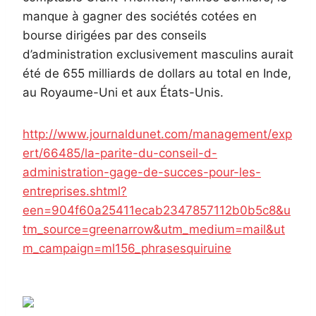
manque à gagner des sociétés cotées en
bourse dirigées par des conseils
d’administration exclusivement masculins aurait
été de 655 milliards de dollars au total en Inde,
au Royaume-Uni et aux États-Unis.
http://www.journaldunet.com/management/exp
ert/66485/la-parite-du-conseil-d-
administration-gage-de-succes-pour-les-
entreprises.shtml?
een=904f60a25411ecab2347857112b0b5c8&u
tm_source=greenarrow&utm_medium=mail&ut
m_campaign=ml156_phrasesquiruine