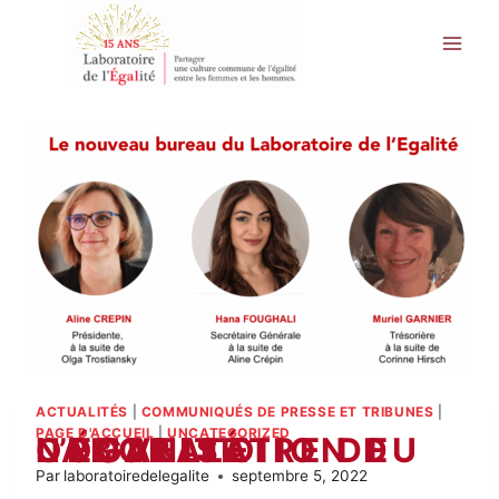
Aller
au
contenu
ACTUALITÉS
|
COMMUNIQUÉS DE PRESSE ET TRIBUNES
|
PAGE D'ACCUEIL
|
UNCATEGORIZED
NOUVELLE ORGANISATION DU LABORATOIRE DE L’ÉGALITÉ
Par
laboratoiredelegalite
septembre 5, 2022