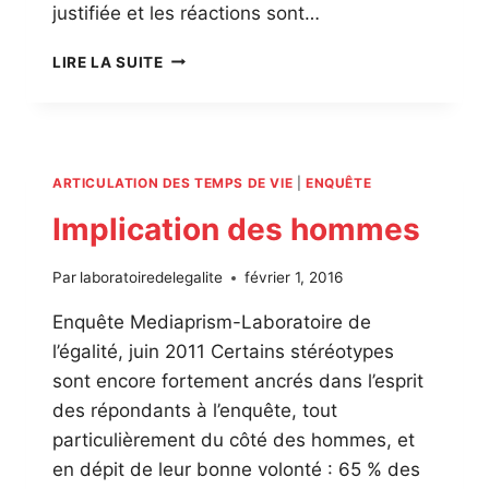
justifiée et les réactions sont…
RÉFORME
LIRE LA SUITE
DES
RYTHMES
SCOLAIRES :
OPINION
ET
ARTICULATION DES TEMPS DE VIE
|
ENQUÊTE
CONSÉQUENCES
SUR
Implication des hommes
LA
VIE
Par
laboratoiredelegalite
février 1, 2016
DES
FEMMES
Enquête Mediaprism-Laboratoire de
ET
l’égalité, juin 2011 Certains stéréotypes
DES
HOMMES
sont encore fortement ancrés dans l’esprit
des répondants à l’enquête, tout
particulièrement du côté des hommes, et
en dépit de leur bonne volonté : 65 % des