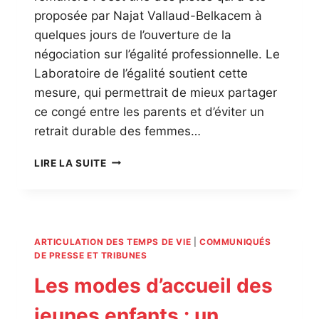
proposée par Najat Vallaud-Belkacem à
quelques jours de l’ouverture de la
négociation sur l’égalité professionnelle. Le
Laboratoire de l’égalité soutient cette
mesure, qui permettrait de mieux partager
ce congé entre les parents et d’éviter un
retrait durable des femmes…
CONGÉ
LIRE LA SUITE
PARENTAL
:
6
MOIS
POUR
ARTICULATION DES TEMPS DE VIE
|
COMMUNIQUÉS
CHACUN
DE PRESSE ET TRIBUNES
DES
Les modes d’accueil des
PARENTS
jeunes enfants : un