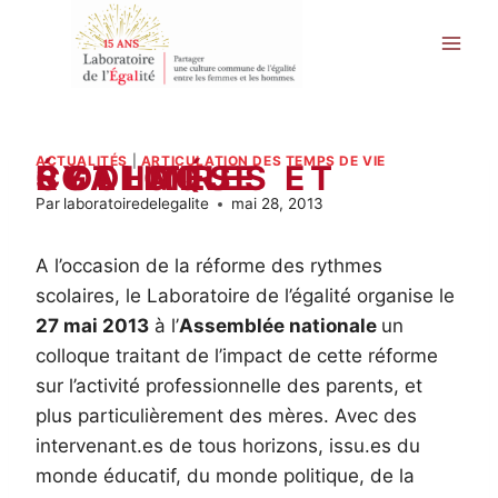
Aller
au
contenu
ACTUALITÉS
|
ARTICULATION DES TEMPS DE VIE
COLLOQUE RYTHMES SCOLAIRES ET ÉGALITÉ
Par
laboratoiredelegalite
mai 28, 2013
A l’occasion de la réforme des rythmes
scolaires, le Laboratoire de l’égalité organise le
27 mai 2013
à l’
Assemblée nationale
un
colloque traitant de l’impact de cette réforme
sur l’activité professionnelle des parents, et
plus particulièrement des mères. Avec des
intervenant.es de tous horizons, issu.es du
monde éducatif, du monde politique, de la