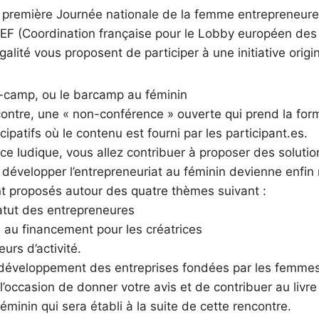
a première Journée nationale de la femme entrepreneure,
CLEF (Coordination française pour le Lobby européen des
galité vous proposent de participer à une initiative origin
s-camp, ou le barcamp au féminin
ncontre, une « non-conférence » ouverte qui prend la form
ipatifs où le contenu est fourni par les participant.es.
 ludique, vous allez contribuer à proposer des solutio
 développer l’entrepreneuriat au féminin devienne enfin r
nt proposés autour des quatre thèmes suivant :
tatut des entrepreneures
ès au financement pour les créatrices
eurs d’activité.
 développement des entreprises fondées par les femmes
occasion de donner votre avis et de contribuer au livre
féminin qui sera établi à la suite de cette rencontre.