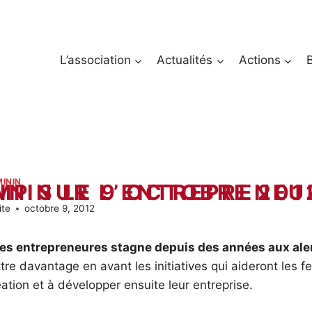
L’association
Actualités
Actions
ININ
’ENTREPRENEURIAT AU FÉMININ LE 9 OCTOBRE 20
ite
octobre 9, 2012
es entrepreneures stagne depuis des années aux al
re davantage en avant les initiatives qui aideront les 
éation et à développer ensuite leur entreprise.