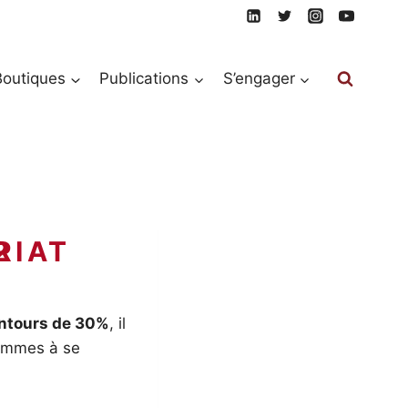
Boutiques
Publications
S’engager
12
entours de 30%
, il
femmes à se