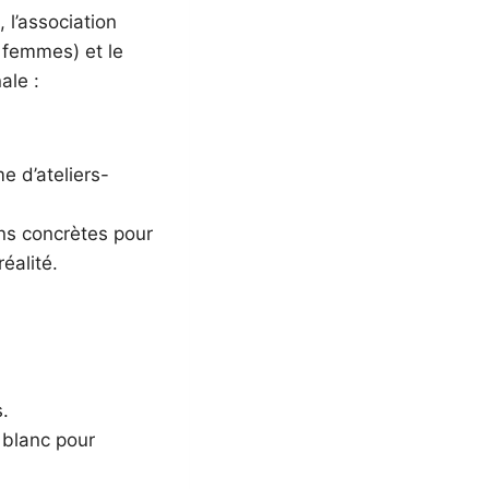
 l’association
 femmes) et le
ale :
e d’ateliers-
ns concrètes pour
éalité.
.
 blanc pour