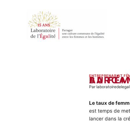
Aller
au
contenu
ENTREPRENARIAT FÉM
BARCAMP SUR L
Par
laboratoiredelegal
Le taux de femm
est temps de mett
lancer dans la cr