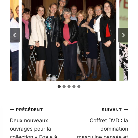
Navigation
PRÉCÉDENT
SUIVANT
Deux nouveaux
Coffret DVD : la
de
ouvrages pour la
domination
l’article
collection « Egale à
masculine pensée et