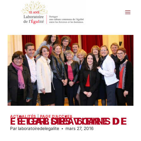
Aller
au
contenu
ACTUALITÉS
|
PAGE D'ACCUEIL
LE LABORATOIRE DE L’EGALITÉ VIENT DE FÊTER SES 6 ANS
Par
laboratoiredelegalite
mars 27, 2016