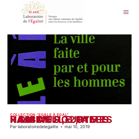
Aller
au
contenu
COLLECTION "EGALE À EGAL"
« LA VILLE FAITE PAR ET POUR LES HOMMES « , YVES RAIBAUD, 2015
Par
laboratoiredelegalite
mai 10, 2019