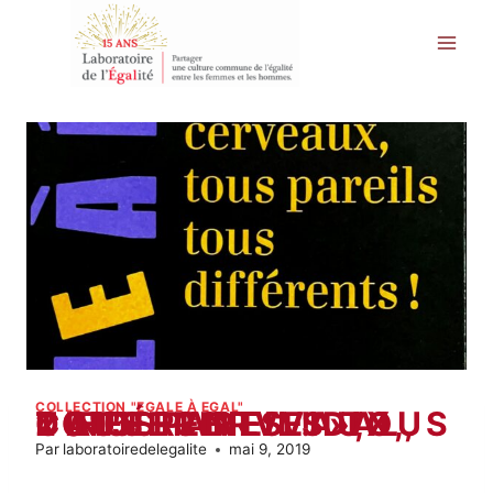
Aller
au
contenu
COLLECTION "EGALE À EGAL"
« NOS CERVEAUX, TOUS PAREILS TOUS DIFFÉRENTS ! », CATHERINE VIDAL, 2015
Par
laboratoiredelegalite
mai 9, 2019