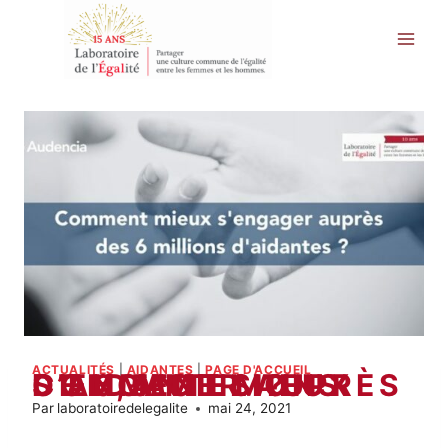
Aller
au
contenu
ACTUALITÉS
|
AIDANTES
|
PAGE D'ACCUEIL
COMMENT MIEUX S’ENGAGER AUPRÈS DE 6,5 MILLIONS D’AIDANTES ?
Par
laboratoiredelegalite
mai 24, 2021