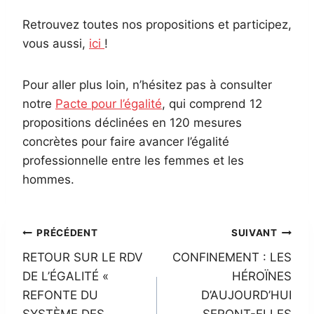
Retrouvez toutes nos propositions et participez,
vous aussi,
ici
!
Pour aller plus loin, n’hésitez pas à consulter
notre
Pacte pour l’égalité
, qui comprend 12
propositions déclinées en 120 mesures
concrètes pour faire avancer l’égalité
professionnelle entre les femmes et les
hommes.
Navigation
PRÉCÉDENT
SUIVANT
RETOUR SUR LE RDV
CONFINEMENT : LES
de
DE L’ÉGALITÉ «
HÉROÏNES
l’article
REFONTE DU
D’AUJOURD’HUI
SYSTÈME DES
SERONT-ELLES