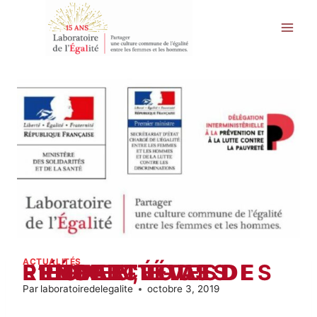
Aller
au
contenu
ACTUALITÉS
RENDEZ-VOUS DE L’ÉGALITÉ – PRÉCARITÉ DES FEMMES, ÉTAT DES LIEUX ET PERSPECTIVES
Par
laboratoiredelegalite
octobre 3, 2019