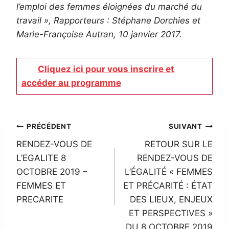
l’emploi des femmes éloignées du marché du
travail », Rapporteurs : Stéphane Dorchies et
Marie-Françoise Autran, 10 janvier 2017.
Cliquez ici pour vous inscrire et
accéder au programme
Navigation
PRÉCÉDENT
SUIVANT
RENDEZ-VOUS DE
RETOUR SUR LE
de
L’EGALITE 8
RENDEZ-VOUS DE
l’article
OCTOBRE 2019 –
L’ÉGALITÉ « FEMMES
FEMMES ET
ET PRÉCARITÉ : ÉTAT
PRECARITE
DES LIEUX, ENJEUX
ET PERSPECTIVES »
DU 8 OCTOBRE 2019