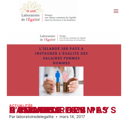
Aller
au
contenu
ACTUALITÉS
L’ISLANDE 1ER PAYS A INSTAURER L’EGALITE DES SALAIRES FEMMES HOMMES
Par
laboratoiredelegalite
mars 14, 2017