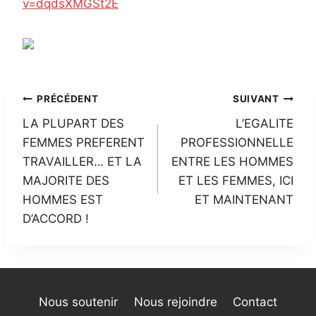
v=dqdsXMGSt2E
Navigation
PRÉCÉDENT
SUIVANT
LA PLUPART DES
L’EGALITE
de
FEMMES PREFERENT
PROFESSIONNELLE
l’article
TRAVAILLER… ET LA
ENTRE LES HOMMES
MAJORITE DES
ET LES FEMMES, ICI
HOMMES EST
ET MAINTENANT
D’ACCORD !
Nous soutenir
Nous rejoindre
Contact