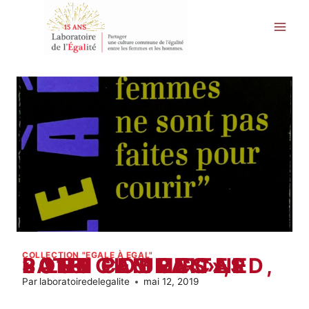
Aller
au
contenu
COLLECTION "EGALE À EGAL"
« LES FEMMES NE SONT PAS FAITES POUR COURIR », PATRICK BOCCARD, 2015
Par
laboratoiredelegalite
mai 12, 2019