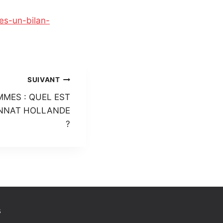
es-un-bilan-
SUIVANT
MES : QUEL EST
ENNAT HOLLANDE
?
s