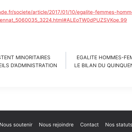
de.fr/societe/article/2017/01/10/egalite-femmes-homm
quennat_5060035_3224.html#ALEoTW0dPUZSVKoe.99
n
TENT MINORITAIRES
EGALITE HOMMES-FEM
ILS D’ADMINISTRATION
LE BILAN DU QUINQU
Nous soutenir
Nous rejoindre
Contact
Nos statut