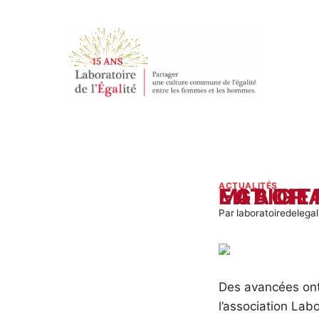
Aller
au
contenu
ACTUALITÉS
EGALITE FEMMES-HOMMES :
Par
laboratoiredelegal
Des avancées ont 
l’association Labo