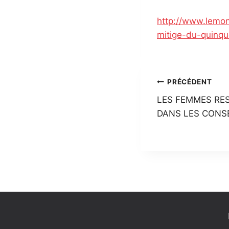
http://www.lemon
mitige-du-quin
Navigatio
PRÉCÉDENT
LES FEMMES RES
de
DANS LES CONSE
l’article