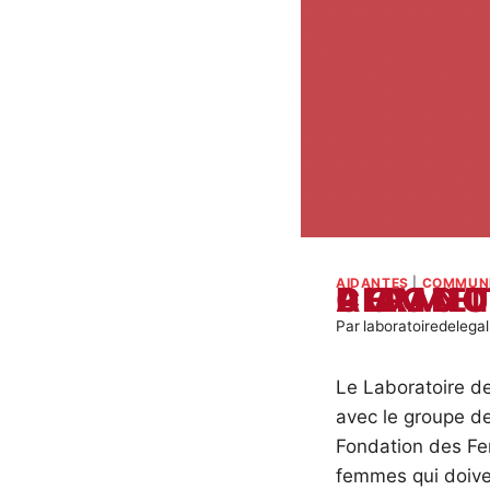
AIDANTES
|
COMMUNI
AIDANTES : UN GUIDE POUR PERME
Par
laboratoiredelegal
Le Laboratoire de
avec le groupe de
Fondation des F
femmes qui doiven