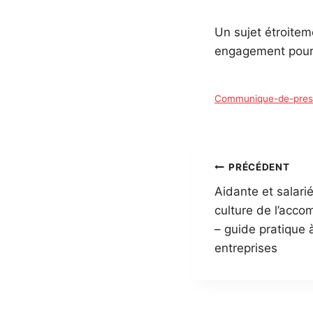
Un sujet étroitem
engagement pour u
Communique-de-presse
Navigatio
PRÉCÉDENT
Aidante et salarié
de
culture de l’acc
l’article
– guide pratique 
entreprises