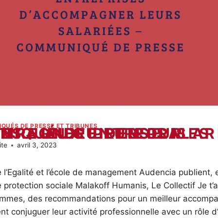
QUÉS DE PRESSE ET TRIBUNES
TTRE AUX ENTREPRISES D’ACCOMPAGNER LEURS SALARIÉES – COMMUNIQUÉ DE PRESSE
ite
avril 3, 2023
 l’Egalité et l’école de management Audencia publient, 
 protection sociale Malakoff Humanis, Le Collectif Je t’a
emmes, des recommandations pour un meilleur accomp
t conjuguer leur activité professionnelle avec un rôle d