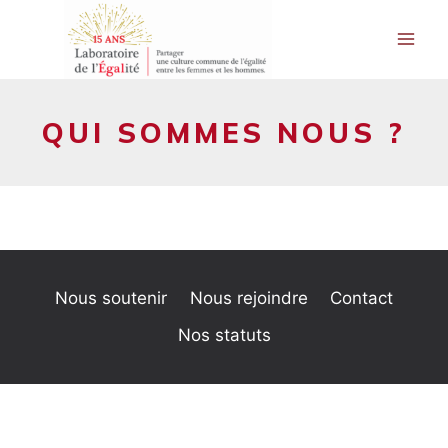
Aller
au
contenu
QUI SOMMES NOUS ?
Nous soutenir
Nous rejoindre
Contact
Nos statuts