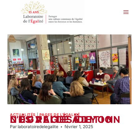
Aller
au
contenu
ACTUALITÉS
|
PAGES DE L'ÉGALITÉ
NOUVELLE ÉDITION DES PAGES DE L’ÉGALITÉ À LYON
Par
laboratoiredelegalite
février 1, 2025