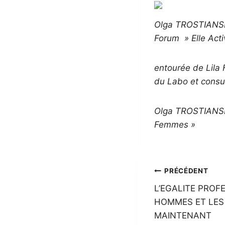
Olga TROSTIANSKY
Forum » Elle Acti
entourée de Lila
du Labo et consult
Olga TROSTIANSKY
Femmes »
Navigatio
PRÉCÉDENT
L’EGALITE PROF
de
HOMMES ET LES 
l’article
MAINTENANT