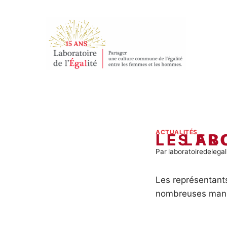
Aller
au
contenu
ACTUALITÉS
LE LABORATOIRE PRESENT SU
Par
laboratoiredelegal
Les représentants 
nombreuses manif