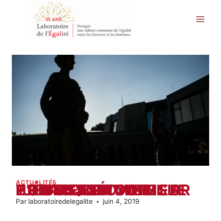
Aller
au
contenu
ACTUALITÉS
IL FAUT FAVORISER L’ÉGALITÉ PROFESSIONNELLE FEMMES-HOMMES POUR TRANSFORMER LA FONCTION PUBLIQUE
Par
laboratoiredelegalite
juin 4, 2019