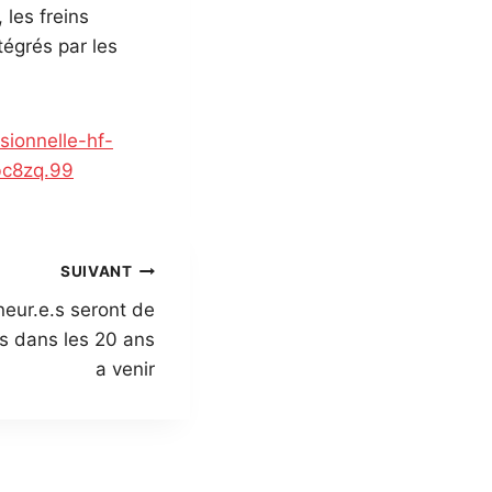
 les freins
tégrés par les
sionnelle-hf-
bc8zq.99
SUIVANT
eur.e.s seront de
s dans les 20 ans
a venir