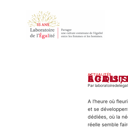
Aller
au
contenu
ACTUALITÉS
ÉGALITÉ PROFESSIONNELLE : FREINS SUBIS, FREINS INDUITS, FREINS ACQU
Par
laboratoiredelegal
A l’heure où fleu
et se développen
dédiées, où la né
réelle semble fair