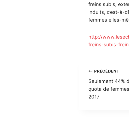
freins subis, exte
induits, c’est-à-d
femmes elles-m
http://www.lesech
freins-subis-fr
Navigatio
PRÉCÉDENT
Seulement 44% du
de
quota de femmes 
l’article
2017