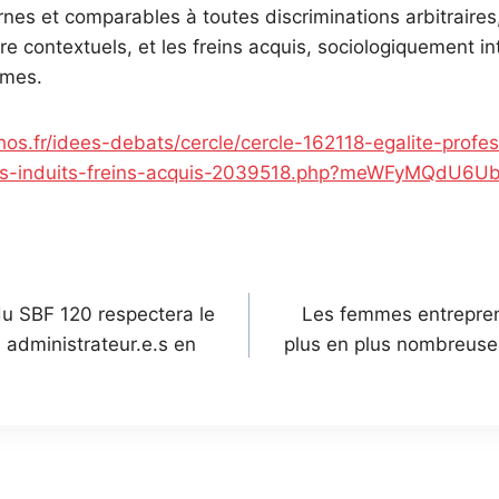
rnes et comparables à toutes discriminations arbitraires,
ire contextuels, et les freins acquis, sociologiquement in
êmes.
os.fr/idees-debats/cercle/cercle-162118-egalite-profes
eins-induits-freins-acquis-2039518.php?meWFyMQdU6U
n
 SBF 120 respectera le
Les femmes entrepren
administrateur.e.s en
plus en plus nombreuse