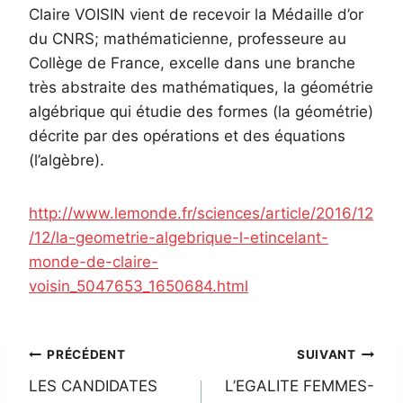
Claire VOISIN vient de recevoir la Médaille d’or
du CNRS; mathématicienne, professeure au
Collège de France, excelle dans une branche
très abstraite des mathématiques, la géométrie
algébrique qui étudie des formes (la géométrie)
décrite par des opérations et des équations
(l’algèbre).
http://www.lemonde.fr/sciences/article/2016/12
/12/la-geometrie-algebrique-l-etincelant-
monde-de-claire-
voisin_5047653_1650684.html
Navigation
PRÉCÉDENT
SUIVANT
LES CANDIDATES
L’EGALITE FEMMES-
de