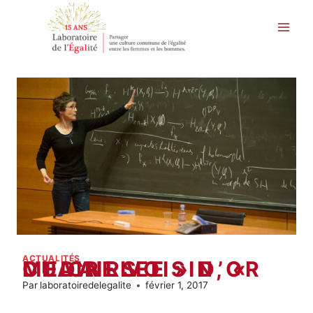
Aller
au
contenu
ACTUALITÉS
CLAIRE VOISIN, « MEDAILLEE » D’OR DU CNRS
Par
laboratoiredelegalite
février 1, 2017