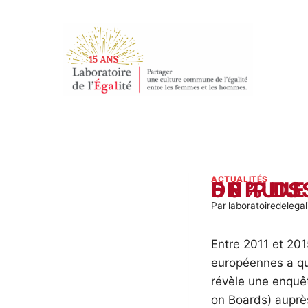
Aller
au
contenu
ACTUALITÉS
50% DE FEMMES ADMINISTRATEUR.E.S EN PLUS DANS
Par
laboratoiredelegal
Entre 2011 et 201
européennes a qu
révèle une enquê
on Boards) auprès