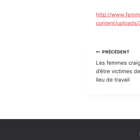
http://www.femm
content/upload
Navigatio
PRÉCÉDENT
Les femmes craig
de
d’être victimes de
l’article
lieu de travail