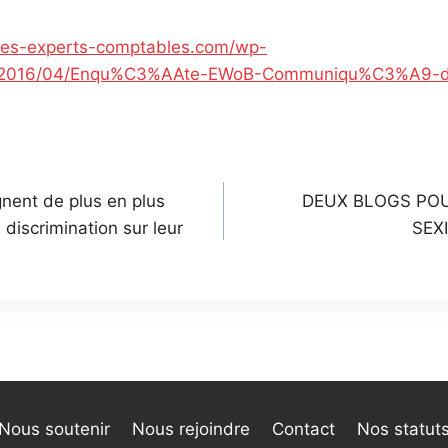
es-experts-comptables.com/wp-
s/2016/04/Enqu%C3%AAte-EWoB-Communiqu%C3%A9-de
n
nent de plus en plus
DEUX BLOGS PO
 discrimination sur leur
SEX
Nous soutenir
Nous rejoindre
Contact
Nos statut